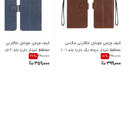
کیف چرمی موبایل جاکارتی مگنتی
کیف چرمی موبایل جاکارتی مگ
محافظ لنزدار درجه یک داریا باند 1 - 1
490,000
490,000
26
%
18
%
Bond 2 Lite
Daria Bond
359,000
399,000