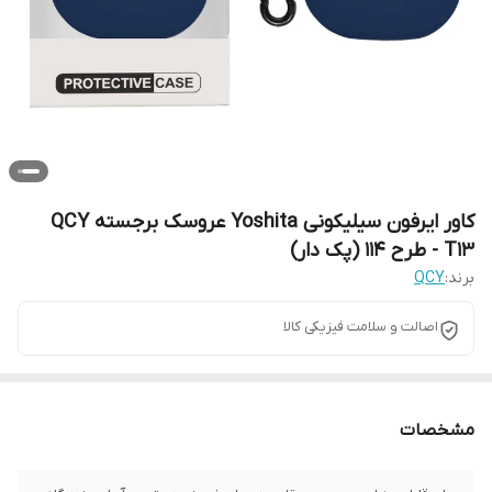
کاور ایرفون سیلیکونی Yoshita عروسک برجسته QCY
T13 - طرح 114 (پک دار)
برند:
QCY
اصالت و سلامت فیزیکی کالا
مشخصات