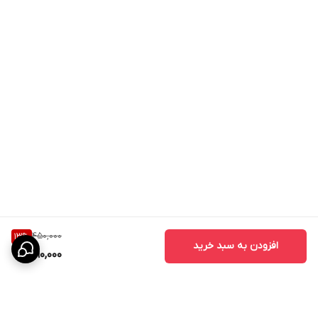
450,000
13
%
افزودن به سبد خرید
390,000