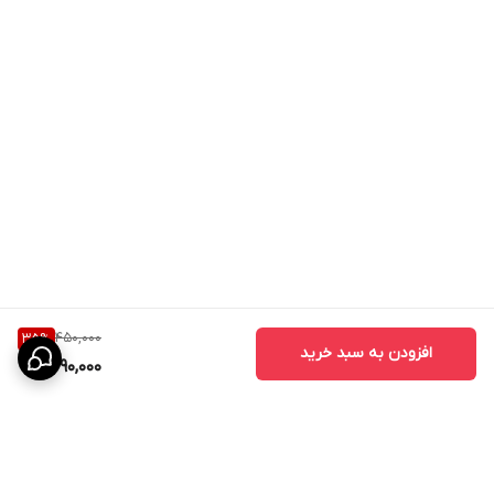
450,000
35
%
افزودن به سبد خرید
290,000