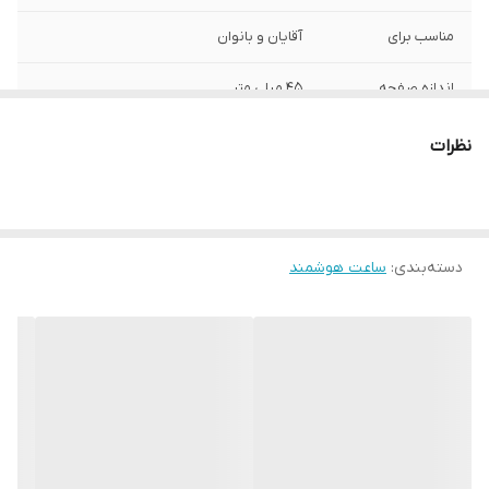
مناسب برای
آقایان و بانوان
اندازه صفحه
45 میلی متر
نمایش
نظرات
وضوح صفحه
۵۲۰x۴۶۵ پیکسل
نمایش
سنسورها
شمارشگر ضربان قلب سنجش اکسیژن خون
شتاب‌سنج ژیروسکوپ قطب نمای دیجیتال گام
دسته‌بندی
:
ساعت هوشمند
شمار
کارکرد باتری
تا 7 روز
سازگاری
سازگار با سیستم عامل‌های اندروید ۷ به بالا و
iOS ۱۰ به بالا
شارژ بی سیم
دارد