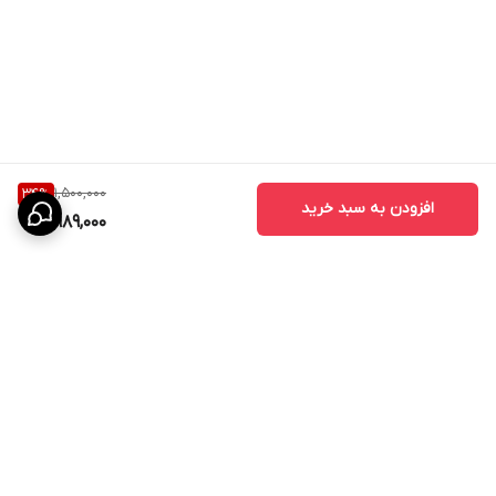
1,500,000
34
%
افزودن به سبد خرید
989,000
برگشت به بالا