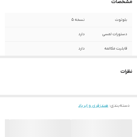
مشخصات
بلوتوث
نسخه 5
دستورات لمسی
دارد
قابلیت مکالمه
دارد
زمان مکالمه
4 ساعت
نظرات
رابط شارژ
Type-C
کاربری
مناسب گوش دادن به موسیقی، فیلم و بازی
دسته‌بندی
:
هندزفری و ایرپاد