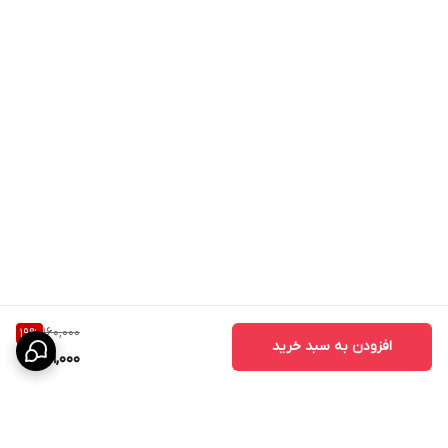
160,000
19
%
افزودن به سبد خرید
129,000