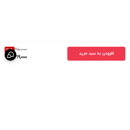
350,000
37
%
افزودن به سبد خرید
219,000
برگشت به بالا