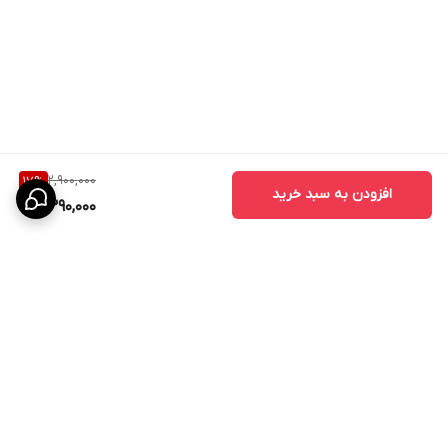
2,900,000
17
%
افزودن به سبد خرید
2,390,000
برگشت به بالا