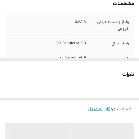
مشخصات
ولتاژ و شدت جریان
5V/2A
خروجی
رابط اتصال
USB To MicroUSB
جنس
الیاف بافته شده
قابلیت انتقال دیتا
دارد
نظرات
طول کابل
100 سانتی متر
دسته‌بندی
:
کابل و مبدل