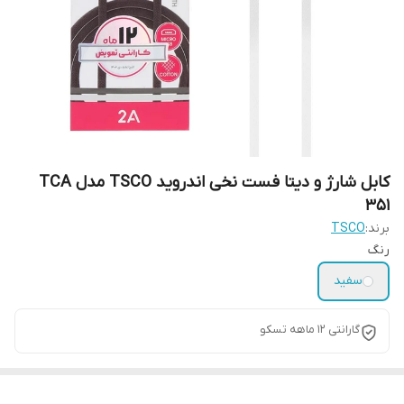
کابل شارژ و دیتا فست نخی اندروید TSCO مدل TCA
351
برند:
TSCO
رنگ
سفید
گارانتی 12 ماهه تسکو