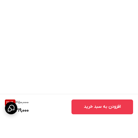
350,000
37
%
افزودن به سبد خرید
219,000