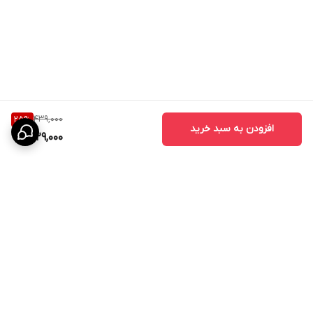
439,000
25
%
افزودن به سبد خرید
329,000
برگشت به بالا