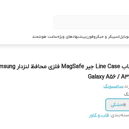
وبایل
اسپیکر و میکروفون
پیشنهادهای ویژه
ساعت هوشمند
قاب Line Case جیر MagSafe فلزی محا
Galaxy A56 / A3
ند:
سامسونگ
نگ
مشکی
ته‌بندی
:
قاب و کاور