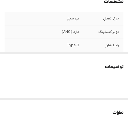
مشخصات
نوع اتصال
بی سیم
نویز کنسلینگ
دارد (ANC)
رابط شارژ
Type-C
زمان کارکرد
حدود 50 ساعت
توضیحات
محدوده عملکرد
حدود 10 متر
سایر قابلیت‌ها
طراحی قابل حمل - کیفیت صدای استریو و Hi-
Fi - بلوتوث نسخه 5.3
اقلام همراه
دو عدد میکروفون، دانگل اتصال، کیس شارژ
نظرات