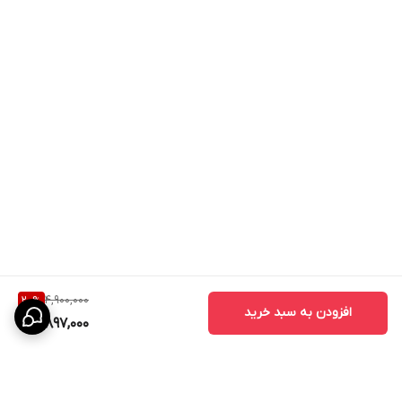
4,900,000
20
%
افزودن به سبد خرید
3,897,000