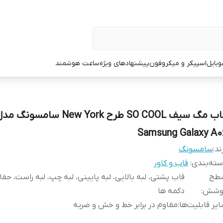
وبایل
اسپیکر و میکروفون
پیشنهادهای ویژه
ساعت هوشمند
قاب مگ سیف SO COOL طرح New York سامسونگ م
Samsung Galaxy A0
ند:
سامسونگ
ته‌بندی
:
قاب و کاور
طح
قاب پشتی، لبه بالایی، لبه پایینی، لبه چپ، لبه راست، حفا
وشش
:
دکمه‌ ها
یر قابلیت‌ها
:
مقاوم در برابر خط و خش و ضربه