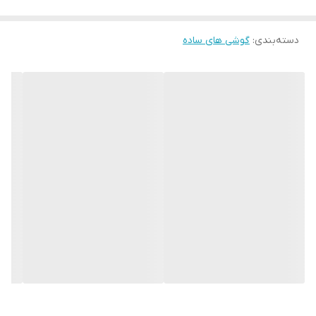
ظرفیت حافظه
32MB ROM / 32MB RAM
دسته‌بندی
:
گوشی های ساده
باتری
Removable 800mAh
اقلام همراه
باتری و شارژر