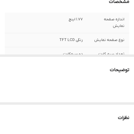
مشخصات
اندازه صفحه
1.77 اینچ
نمایش
نوع صفحه نمایش
رنگی TFT LCD
تعداد سیم کارت
دو سیمکارت
شبکه های ارتباطی
2G
توضیحات
زبان فارسی
دارد
چراغ قوه
دارد
خروجی صدا
جک 3.5 میلی متری
نظرات
درگاه شارژ
microUSB