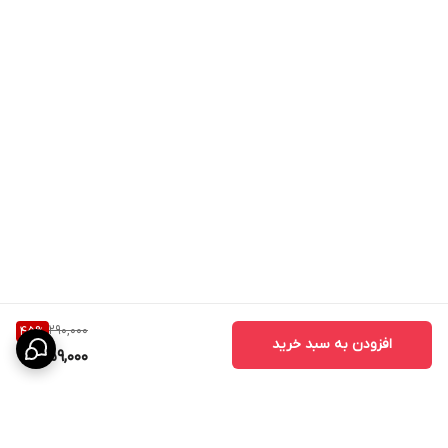
290,000
45
%
افزودن به سبد خرید
159,000