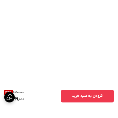
450,000
33
%
افزودن به سبد خرید
299,000