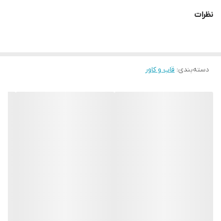
نظرات
قاب با طراحی دوست‌داشتنی و کیفیت ساخت مناسب، علاوه بر
محافظت از گوشی، ظاهری متفاوت و چشم‌نواز به آن می‌بخشد
و برای علاقه‌مندان به طرح‌های فانتزی و حیوانات خانگی گزینه‌ای
محبوب محسوب می‌شود
.
دسته‌بندی
:
قاب و کاور
طراحی فانتزی و جذاب
مهم‌ترین ویژگی این قاب، طراحی زیبای گربه با جزئیات دقیق و
رنگ‌بندی جذاب است. طرح برجسته و باکیفیت آن باعث می‌شود
گوشی شما ظاهری منحصربه‌فرد پیدا کند و در میان قاب‌های
ساده و تکراری کاملاً متمایز باشد. این محصول انتخابی مناسب
برای نوجوانان، جوانان و افرادی است که به استایل فانتزی علاقه
دارند
.
محافظت مطمئن از
Galaxy A35