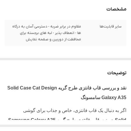
مشخصات
سایر قابلیت‌ها
مقاوم در برابر ضربه - دسترسی آسان به درگاه‌
ها - انعطاف پذیر - لبه های برجسته برای
محافظت از دوربین و صفحه نمایش
توضیحات
نقد و بررسی قاب فانتزی طرح گربه
Solid Case Cat Design
Galaxy A35
سامسونگ
اگر به دنبال یک قاب فانتزی، خاص و جذاب برای گوشی
Solid
هستید،
قاب فانتزی طرح گربه
Samsung Galaxy A35
Case Cat Design
می‌تواند انتخابی ایده‌آل برای شما باشد. این