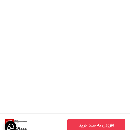
دقت بالا برش خورده‌اند تا بدون هیچ محدودیتی بتوانید از امکانات
گوشی استفاده کنید
.
مزایای قاب فانتزی طرح گربه
Galaxy A35
طراحی فانتزی و جذاب با طرح گربه
کیفیت چاپ و ساخت مناسب
محافظت از بدنه در برابر خط و خش
مقاوم در برابر ضربات روزمره
خوش‌دست و سبک
جلوگیری از لغزش گوشی
دسترسی کامل به درگاه‌ها و دکمه‌ها
350,000
54
%
افزودن به سبد خرید
نصب و جداسازی آسان
159,000