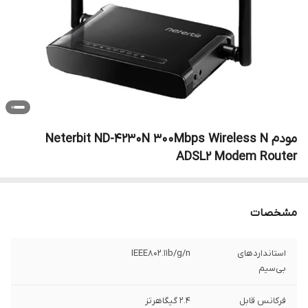
مودم Neterbit ND-4230N 300Mbps Wireless N
ADSL2 Modem Router
مشخصات
استانداردهای
IEEE۸۰۲.۱۱b/g/n
بی‌سیم
فرکانس قابل
۲.۴ گیگاهرتز