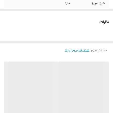
شارژ سریع
دارد
رابط شارژ
لایتنیگ
نظرات
اقلام همراه
کابل شارژ لایتنیگ، کاور سیلیکونی، کیف
مخصوص
حذف نویز
حذف نویز ENC
دسته‌بندی
:
هندزفری و ایرپاد