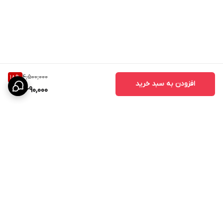
4,500,000
18
%
افزودن به سبد خرید
3,690,000
برگشت به بالا