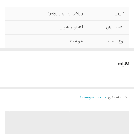
کاربری
ورزشی، رسمی و روزمره
مناسب برای
آقایان و بانوان
نوع ساعت
هوشمند
فناوری صفحه
FullHD IPS
نمایش
نظرات
اندازه صفحه
2.03 اینچ
نمایش
وضوح صفحه
466 در 466 پیکسل
دسته‌بندی
:
ساعت هوشمند
نمایش
شارژ بی سیم
دارد
تعداد بند
3 عدد