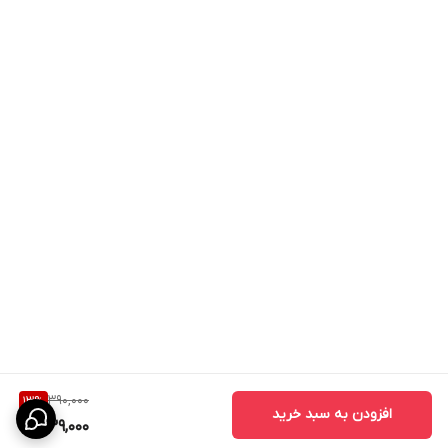
390,000
13
%
افزودن به سبد خرید
339,000