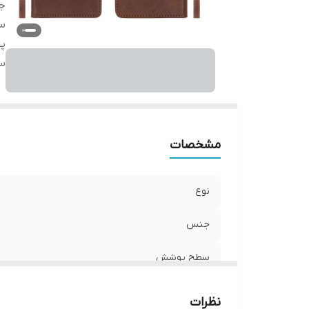
ج
س
پ
سا
مشخصات
نوع
جنس
سطح پوشش
سایر قابلیت‌ها
نظرات