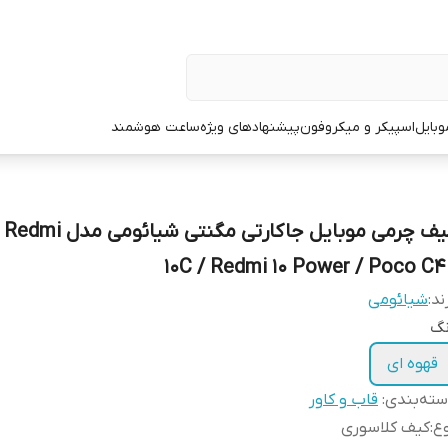
وبایل
اسپیکر و میکروفون
پیشنهادهای ویژه
ساعت هوشمند
کیف چرمی موبایل جاکارتی مگن
10C / Redmi 10 Power / Poco C4
ند:
شیائومی
نگ
قهوه ای
ته‌بندی
:
قاب و کاور
ع
:
کیف کلاسوری