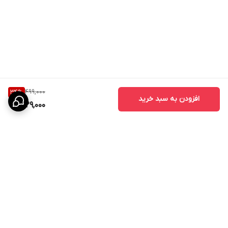
499,000
34
%
افزودن به سبد خرید
329,000
برگشت به بالا