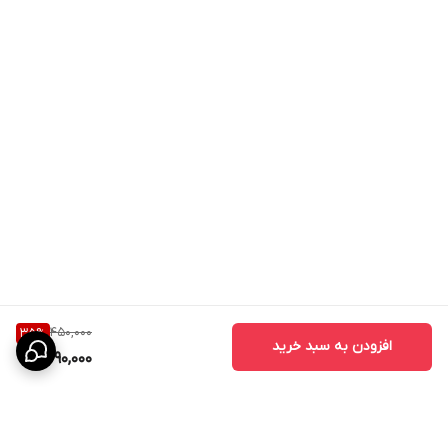
450,000
35
%
افزودن به سبد خرید
290,000