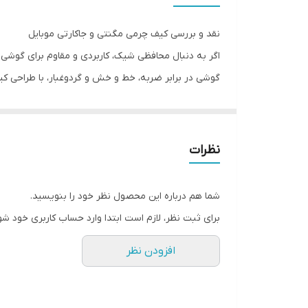
نقد و بررسی کیف چرمی مگنتی و جاکارتی موبایل
اگر به دنبال محافظی شیک، کاربردی و مقاوم برای گوش
گوشی در برابر ضربه، خط و خش و گردوغبار، با طراحی ک
طراحی شیک و کیفیت ساخت بالا
این کیف از چرم مصنوعی باکیفیت ساخته شده که علاوه بر
لوکس و جذاب پیدا کند. همچنین درب مگنتی کیف به‌خوب
نظرات
محافظت کامل از گوشی
برخلاف قاب‌های معمولی، کیف چرمی مگنتی از تمام قسم
شما هم درباره این محصول نظر خود را بنویسید.
را به میزان قابل توجهی کاهش می‌دهد.
برای ثبت نظر، لازم است ابتدا وارد حساب کاربری خود شو
جاکارتی کاربردی
افزودن نظر
وجود چندین شیار برای قرار دادن کارت بانکی، کارت شناس
در یک محل نگهداری کنند. به همین دلیل این کیف انتخا
قابلیت استند برای تماشای محتوا