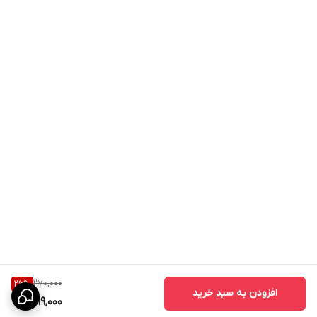
270,000
26
%
افزودن به سبد خرید
199,000