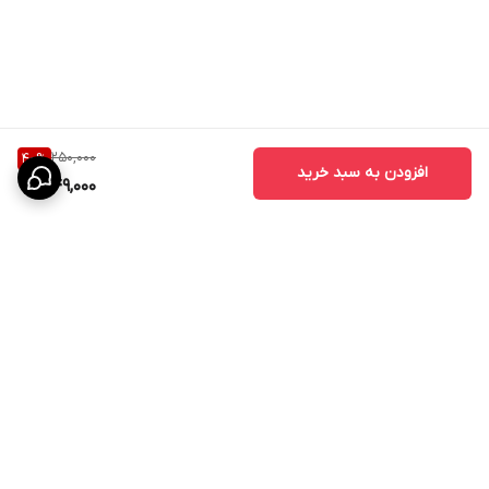
250,000
40
%
افزودن به سبد خرید
149,000
برگشت به بالا