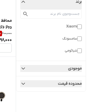
برند
Xiaomi
 F6 Pro
%
200,000
سامسونگ
98,000
شیائومی
موجودی
محدوده قیمت