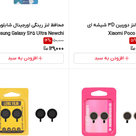
محافظ لنز دوربین 3D شیشه ای
محافظ لنز رینگی اورجینال شابلون
sung Galaxy S25 Ultra Newchi
Xiaomi Poco
14
%
150,000
51
129,000
افزودن به سبد
افزودن به سبد