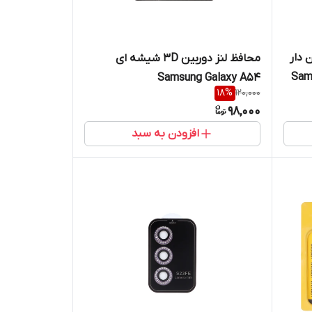
 دار
محافظ لنز دوربین 3D شیشه ای
Sam
Samsung Galaxy A54
18
%
120,000
98,000
افزودن به سبد