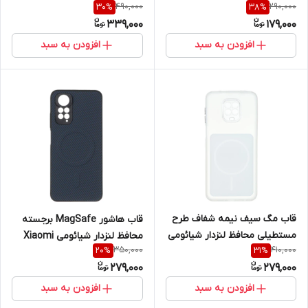
490,000
290,000
30
%
38
%
Redmi Note 12 Pro 4G / Redmi
Samsung Galaxy S23 Ultra
339,000
179,000
Note 11 Pro
افزودن به سبد
افزودن به سبد
قاب مگ سیف نیمه شفاف طرح
قاب هاشور MagSafe برجسته
مستطیلی محافظ لنزدار شیائومی
محافظ لنزدار شیائومی Xiaomi
350,000
410,000
20
%
31
%
مدل Xiaomi Redmi Note 9S /
Redmi Note 11 4G / Redmi
279,000
279,000
Redmi Note 9 Pro / Redmi
Note 11S
Note 9 Pro Max
افزودن به سبد
افزودن به سبد