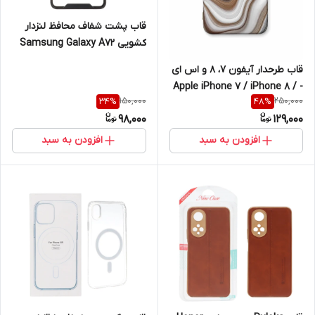
قاب پشت شفاف محافظ لنزدار
کشویی Samsung Galaxy A72
قاب طرحدار آیفون 7، 8 و اس ای
- Apple iPhone 7 / iPhone 8 /
150,000
250,000
34
%
48
%
iPhone SE (2020)
98,000
129,000
افزودن به سبد
افزودن به سبد