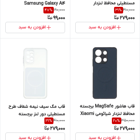
مستطیلی محافظ لنزدار
Samsung Galaxy A14
190,000
410,000
47
%
31
%
سامسونگ مدل Samsung
99,000
279,000
Galaxy A14
افزودن به سبد
افزودن به سبد
قاب هاشور MagSafe برجسته
قاب مگ سیف نیمه شفاف طرح
محافظ لنزدار شیائومی Xiaomi
مستطیلی دور لنز برجسته
410,000
350,000
31
%
20
%
Redmi Note 13 4G
سامسونگ مدل Samsung
279,000
279,000
Galaxy A13 4G
افزودن به سبد
افزودن به سبد