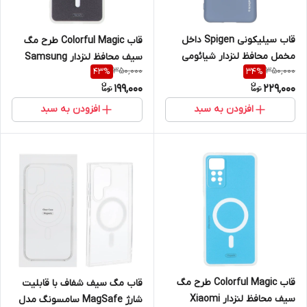
قاب سیلیکونی Spigen داخل
قاب Colorful Magic طرح مگ
مخمل محافظ لنزدار شیائومی
سیف محافظ لنزدار Samsung
350,000
350,000
43
%
34
%
Xiaomi Redmi Note 15
Galaxy S21 FE
199,000
229,000
افزودن به سبد
افزودن به سبد
قاب Colorful Magic طرح مگ
قاب مگ سیف شفاف با قابلیت
سیف محافظ لنزدار Xiaomi
شارژ MagSafe سامسونگ مدل