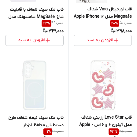
قاب اورجینال Vina شفاف
قاب مگ سیف شفاف با قابلیت
Magsafe مدل Apple iPhone 16
شارژ MagSafe سامسونگ مدل
490,000
500,000
32
%
20
%
Pro
Samsung Galaxy S20 FE
329,000
398,000
افزودن به سبد
افزودن به سبد
قاب Love Star رزینی شفاف
قاب مگ سیف نیمه شفاف طرح
مدل آیفون 6 و 6 اس - Apple
مستطیلی محافظ لنزدار
410,000
350,000
31
%
43
%
iPhone 6 / iPhone 6s
سامسونگ مدل Samsung