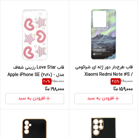
قاب طرح‌دار دور ژله ای شیائومی
قاب Love Star رزینی شفاف
Xiaomi Redmi Note 14S /
مدل - Apple iPhone SE (2020)
250,000
290,000
20
%
45
%
Note 13 Pro 4G / Poco M6 Pro
/ iPhone 7 / iPhone 8
198,000
159,000
4G
افزودن به سبد
افزودن به سبد