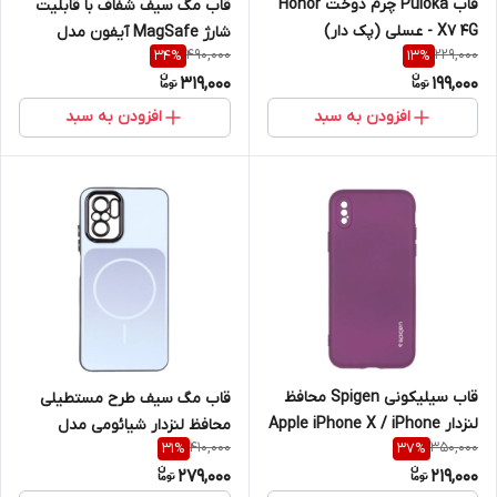
قاب Puloka چرم دوخت Honor
قاب مگ سیف شفاف با قابلیت
X7 4G - عسلی (پک دار)
شارژ MagSafe آیفون مدل
490,000
229,000
34
%
13
%
Apple iPhone XR
319,000
199,000
افزودن به سبد
افزودن به سبد
قاب سیلیکونی Spigen محافظ
قاب مگ سیف طرح مستطیلی
لنزدار Apple iPhone X / iPhone
محافظ لنزدار شیائومی مدل
410,000
350,000
31
%
37
%
XS
Xiaomi Redmi Note 10 4G /
279,000
219,000
Redmi Note 10S / Poco M5S