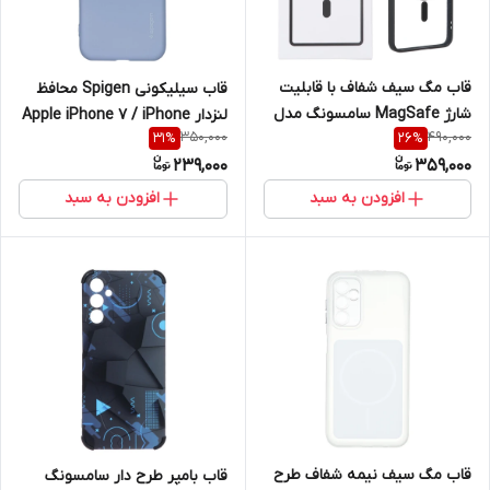
قاب مگ سیف شفاف با قابلیت
قاب سیلیکونی Spigen محافظ
شارژ MagSafe سامسونگ مدل
لنزدار Apple iPhone 7 / iPhone
350,000
490,000
31
%
26
%
Samsung Galaxy A57
8 / iPhone SE (2020)
239,000
359,000
افزودن به سبد
افزودن به سبد
قاب مگ سیف نیمه شفاف طرح
قاب بامپر طرح دار سامسونگ