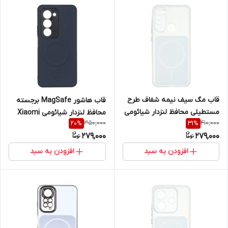
قاب مگ سیف نیمه شفاف طرح
قاب هاشور MagSafe برجسته
مستطیلی محافظ لنزدار شیائومی
محافظ لنزدار شیائومی Xiaomi
350,000
410,000
20
%
31
%
مدل Xiaomi Redmi Note 8
Redmi 15 4G
279,000
279,000
افزودن به سبد
افزودن به سبد