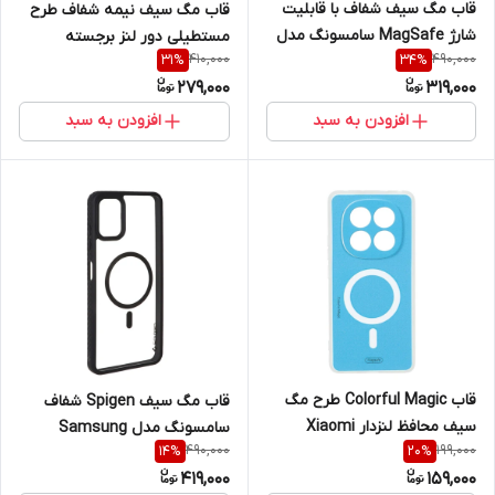
قاب مگ سیف شفاف با قابلیت
قاب مگ سیف نیمه شفاف طرح
شارژ MagSafe سامسونگ مدل
مستطیلی دور لنز برجسته
410,000
490,000
31
%
34
%
Samsung Galaxy S25 FE
سامسونگ مدل Samsung
279,000
319,000
Galaxy A13 5G / A04s / M13 4G
/ M23 / F13
افزودن به سبد
افزودن به سبد
قاب Colorful Magic طرح مگ
قاب مگ سیف Spigen شفاف
سیف محافظ لنزدار Xiaomi
سامسونگ مدل Samsung
490,000
199,000
14
%
20
%
Redmi Note 14 Pro 4G
Galaxy A06
419,000
159,000