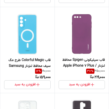
قاب سیلیکونی Spigen محافظ
قاب Colorful Magic طرح مگ
لنزدار Apple iPhone 7 Plus /
سیف محافظ لنزدار Samsung
190,000
350,000
16
%
37
%
iPhone 8 Plus
Galaxy A57
159,000
219,000
افزودن به سبد
افزودن به سبد