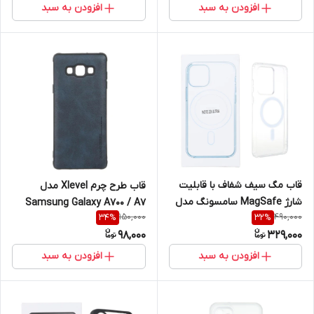
افزودن به سبد
افزودن به سبد
قاب مگ سیف شفاف با قابلیت
قاب طرح چرم Xlevel مدل
شارژ MagSafe سامسونگ مدل
Samsung Galaxy A700 / A7
150,000
490,000
34
%
32
%
Samsung Galaxy Note20 Ultra
(2015)
98,000
329,000
افزودن به سبد
افزودن به سبد