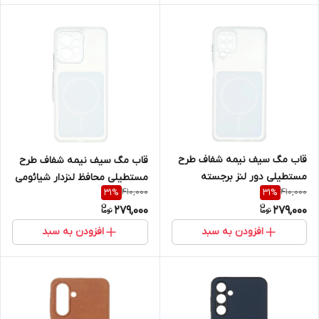
قاب مگ سیف نیمه شفاف طرح
قاب مگ سیف نیمه شفاف طرح
مستطیلی دور لنز برجسته
مستطیلی محافظ لنزدار شیائومی
410,000
410,000
31
%
31
%
سامسونگ مدل Samsung
مدل Xiaomi Redmi Note 12 4G
279,000
279,000
Galaxy A12 / M12 / F12
افزودن به سبد
افزودن به سبد