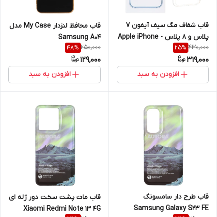
قاب شفاف مگ سیف آیفون 7
قاب محافظ لنزدار My Case مدل
پلاس و 8 پلاس - Apple iPhone
Samsung A04
250,000
430,000
48
%
25
%
7 Plus / iPhone 8 Plus با
129,000
319,000
قابلیت شارژ MagSafe (پک دار)
افزودن به سبد
افزودن به سبد
قاب طرح دار سامسونگ
قاب مات پشت سخت دور ژله ای
Samsung Galaxy S23 FE
Xiaomi Redmi Note 13 4G