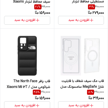
مستطیلی محافظ لنزدار
سیف محافظ لنزدار Xiaomi
199,000
410,000
20
%
31
%
سامسونگ مدل Samsung
Redmi 15 4G
159,000
279,000
Galaxy A16
افزودن به سبد
افزودن به سبد
قاب مگ سیف شفاف با قابلیت
قاب پافر The North Face
شارژ MagSafe سامسونگ مدل
شیائومی مدل Xiaomi Mi 12T /
290,000
390,000
45
%
18
%
Samsung Galaxy S24 Ultra
Mi 12T Pro / Redmi K50
159,000
319,000
افزودن به سبد
افزودن به سبد