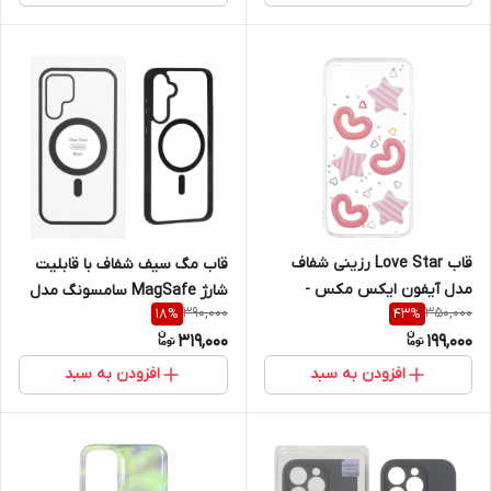
قاب Love Star رزینی شفاف
قاب مگ سیف شفاف با قابلیت
مدل آیفون ایکس مکس -
شارژ MagSafe سامسونگ مدل
390,000
350,000
18
%
43
%
Apple iPhone X Max / iPhone
Samsung Galaxy S23 FE
319,000
199,000
XS Max
افزودن به سبد
افزودن به سبد