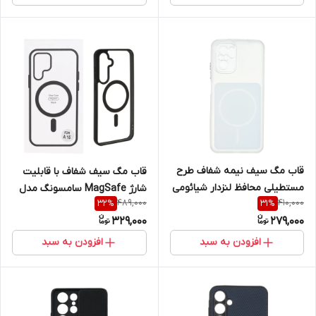
قاب مگ سیف نیمه شفاف طرح
قاب مگ سیف شفاف با قابلیت
مستطیلی محافظ لنزدار شیائومی
شارژ MagSafe سامسونگ مدل
489,000
410,000
32
%
31
%
مدل Xiaomi Redmi Note 10 4G
Samsung Galaxy A35 / A55
329,000
279,000
/ Redmi Note 10S / Poco M5S
افزودن به سبد
افزودن به سبد