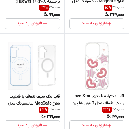
شارژ MagSafe سامسونگ مدل
برجسته Huawei Y9 (2018)
150,000
390,000
34
%
15
%
Samsung Galaxy A24
99,000
329,000
افزودن به سبد
افزودن به سبد
قاب دخترانه فانتزی Love Star
قاب مگ سیف شفاف با قابلیت
رزینی شفاف مدل آیفون 15 پرو -
شارژ MagSafe سامسونگ مدل
490,000
350,000
34
%
43
%
Apple iPhone 15 Pro
Samsung Galaxy A56 / A36
319,000
199,000
افزودن به سبد
افزودن به سبد