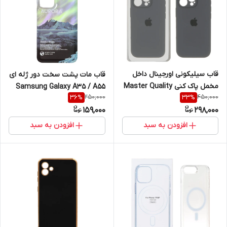
قاب سیلیکونی اورجینال داخل
قاب مات پشت سخت دور ژله ای
مخمل پاک کنی Master Quality
Samsung Galaxy A35 / A55
250,000
450,000
36
%
33
%
آیفون Apple iPhone 16 Pro -
159,000
298,000
خاکستری
افزودن به سبد
افزودن به سبد