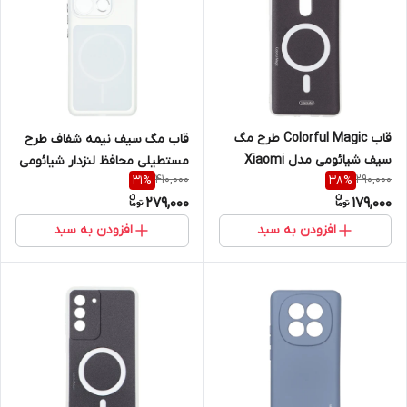
قاب Colorful Magic طرح مگ
قاب مگ سیف نیمه شفاف طرح
سیف شیائومی مدل Xiaomi
مستطیلی محافظ لنزدار شیائومی
410,000
290,000
31
%
38
%
Redmi Note 8 Pro
مدل Xiaomi Redmi Note 13 4G
279,000
179,000
افزودن به سبد
افزودن به سبد