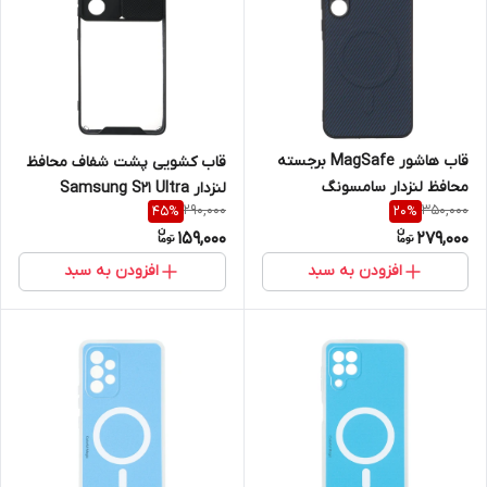
قاب هاشور MagSafe برجسته
قاب کشویی پشت شفاف محافظ
محافظ لنزدار سامسونگ
لنزدار Samsung S21 Ultra
290,000
350,000
45
%
20
%
Samsung Galaxy A55
159,000
279,000
افزودن به سبد
افزودن به سبد