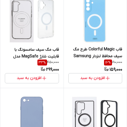
قاب Colorful Magic طرح مگ
قاب مگ سیف سامسونگ با
سیف محافظ لنزدار Samsung
قابلیت شارژ MagSafe مدل
450,000
190,000
33
%
16
%
Galaxy A37
Samsung Galaxy A06 (پک دار)
299,000
159,000
افزودن به سبد
افزودن به سبد