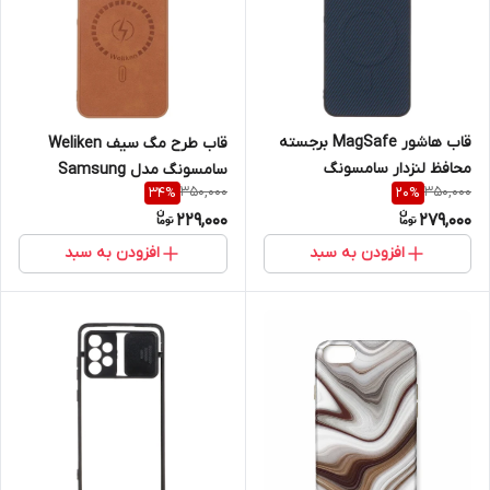
قاب هاشور MagSafe برجسته
قاب طرح مگ سیف Weliken
محافظ لنزدار سامسونگ
سامسونگ مدل Samsung
350,000
350,000
34
%
20
%
Samsung Galaxy A16
Galaxy A17 / A26
229,000
279,000
افزودن به سبد
افزودن به سبد